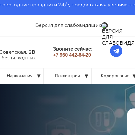
новогодние праздники 24/7, предоставляя увеличенн
Версия для слабовидящих
Звоните сейчас:
 Советская, 2В
+7 960 442-64-20
, без выходных
Наркомания
Психиатрия
Кодирование